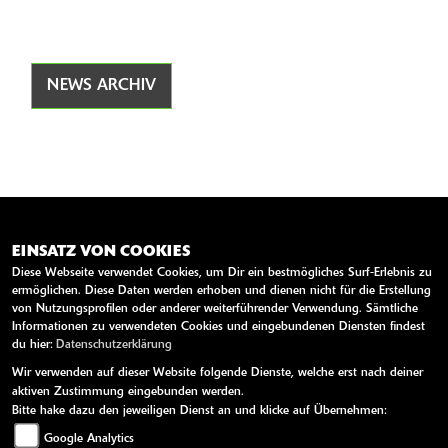
NEWS ARCHIV
EINSATZ VON COOKIES
ANSCHRIFT
Diese Webseite verwendet Cookies, um Dir ein bestmögliches Surf-Erlebnis zu
ermöglichen. Diese Daten werden erhoben und dienen nicht für die Erstellung
WIKO MOTORRAD GMBH
von Nutzungsprofilen oder anderer weiterführender Verwendung. Sämtliche
Informationen zu verwendeten Cookies und eingebundenen Diensten findest
Lindenhorster Str. 42
du hier:
Datenschutzerklärung
44147 Dortmund
Wir verwenden auf dieser Website folgende Dienste, welche erst nach deiner
Deutschland
aktiven Zustimmung eingebunden werden.
Bitte hake dazu den jeweiligen Dienst an und klicke auf Übernehmen:
Telefon:
0049 (0)231 - 818078
Google Analytics